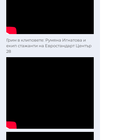
Грим в клиповете: Румяна Игнатова и
екип стажанти на Евростандарт Център
28