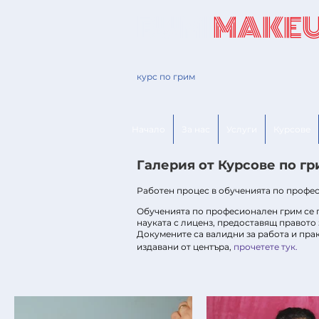
RUMI
MAKE
курс по грим
Начало
За нас
Услуги
Курсове
Галерия
от Курсове по гр
Работен процес в обученията по профе
Обученията по професионален грим се 
науката с лиценз, предоставящ правото
Докумените са валидни за работа и прак
издавани от центъра,
прочетете тук.