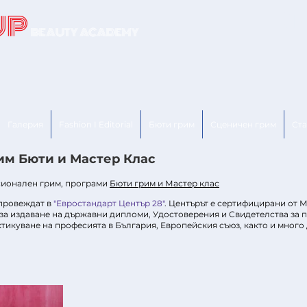
UP
Eur
BEAUTY ACADEMY
Галерия
Fashion I Editorial
Бюти грим
Сценичен грим
Ст
им Бюти и Мастер Клас
сионален грим, програми
Бюти грим и Мастер клас
провеждат в
"Евростандарт Център 28"
. Центърът е сертифицирани от 
 за издаване на държавни дипломи, Удостоверения и Свидетелства за
тикуване на професията в България, Европейския съюз, както и много