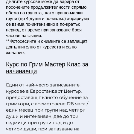
дългите курсове може да варира от
посочените продължителности спрямо
обема на групата, като при по-малки
групи (до 4 души и по-малко) хорариума
се взима по-интензивно в по-кратък
период от време при запазване броя
часове на същия.
**Фотосесиите и снимките се заплащат
допълнително от курсиста и са по
желание.
Курс по Грим Мастер Клас за
начинаещи
Един от най-често записваните
курсове в Евростандарт Център,
предоставящ пълното обучение за
гримьори, с времетраене 128 часа /
един месец при групи над четири
души и интензивен, две до три
седмици при групи под и до
четири души, при запазване на