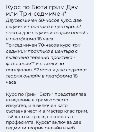
Курс по Бюти грим Дву
или Три-седмичен*
Двуседмичен 50-часов курс: две
седмици практика в центъра, 32
часа и две седмици теория онлайн
в платформа
18 часа
Триседмичен 70-часов курс:
три
седмици практика в центъра с
включена теренна практика -
фотосесия** и снимки за
портфолио, 52 часа и две седмици
теория онлайн в платформа
18
часа
Курс по Грим "Бюти" представлява
въведение в гримьорското
изкуство, и е включен като
съставна част и в
Мастер клас грим
,
тъй като изгражда основата в
професията. Курсът включва две
седмици теория онлайн в уеб