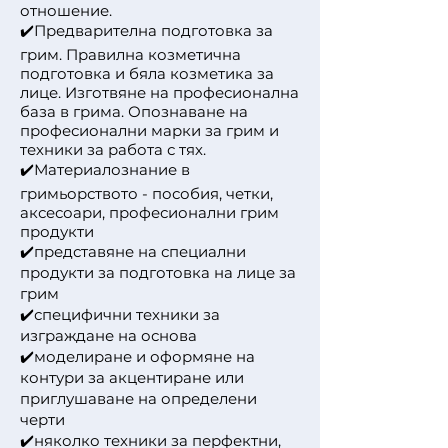
отношение.
Предварителна подготовка за
✔️
грим. Правилна козметична
подготовка и бяла козметика за
лице. Изготвяне на професионална
база в грима. Опознаване на
професионални марки за грим и
техники за работа с тях.
Материалознание в
✔️
гримьорството - пособия, четки,
аксесоари, професионални грим
продукти
✔️представяне на специални
продукти за подготовка на лице за
грим
✔️специфични техники за
изграждане на основа
✔️моделиране и оформяне на
контури за акцентиране или
приглушаване на определени
черти
✔️няколко техники за перфектни,