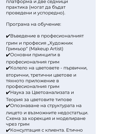
платформа и две седмици
практика (могат да бъдат
проведени и успоредно).
Програма на обучение:
Въведение в професионалният
✔️
грим и професия „Художник
Гримьор“ (Makeup Artist)
Основни принципи в
✔️
професионалния грим
Колело на цветовете - първични,
✔️
вторични, третични цветове и
тяхното приложение в
професионалния грим
Наука за Цветоанализата и
✔️
Теория за цветовите типове
Опознаване на структурата на
✔️
лицето и възможните недостатъци.
Схема за корекция и моделиране
чрез грим
Консултация с клиента. Етично
✔️