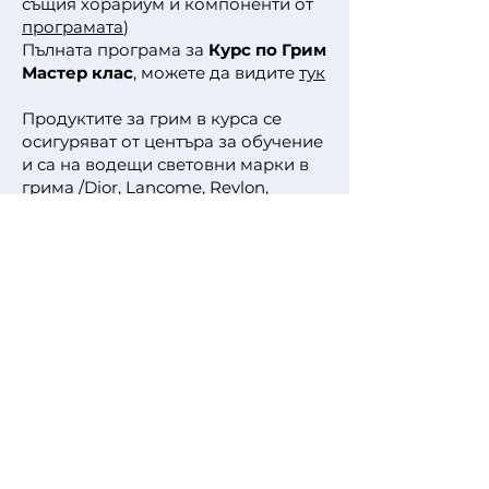
същия хорариум и компоненти от
програмата
)
Пълната програма за
Курс по Грим
Мастер клас
, можете да видите
тук
Продуктите за грим в курса се
осигуряват от центъра за обучение
и са на водещи световни марки в
грима /Dior, Lancome, Revlon,
Chanel, Cover Girl, Guerlain, Dior,
Alverde, Makeup Forever, M.A.C,
Peggy Sage, Bellapiere, Radiance,
Lóreal и др./. В курса се изучава
още и работа с продуктите на
KRYOLAN - №1 марка в света
професионални гримове
предназначени за изработването
на сценичен, телевизионен грим,
грим за фотосесии и др.
Индивидуални курсове