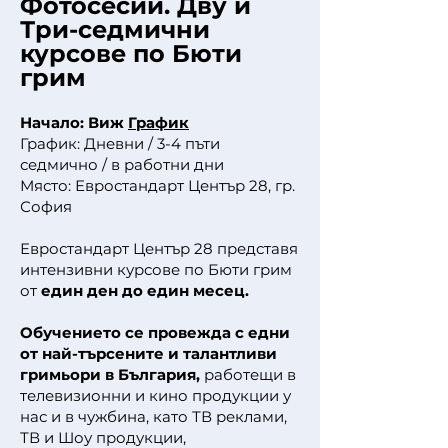
Фотосесии. Дву и
Три-седмични
курсове по Бюти
грим
Начало: Виж
График
График: Дневни / 3-4 пъти
седмично / в работни дни
Място: Евростандарт Център 28, гр.
София
Евростандарт Център 28 представя
интензивни курсове по Бюти грим
от
един ден до един месец.
Обучението се провежда с едни
от най-търсените и талантливи
гримьори в България,
работещи в
телевизионни и кино продукции у
нас и в чужбина, като ТВ реклами,
ТВ и Шоу продукции,