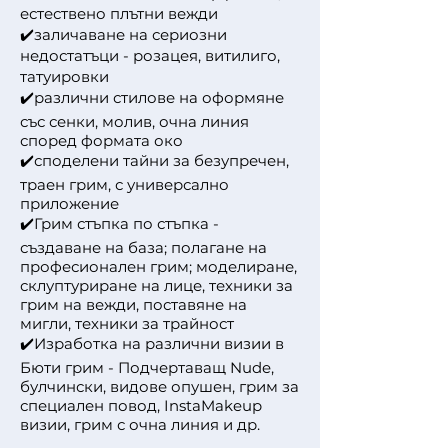
естествено плътни вежди
✔️заличаване на сериозни
недостатъци - розацея, витилиго,
татуировки
✔️различни стилове на оформяне
със сенки, молив, очна линия
според формата око
✔️споделени тайни за безупречен,
траен грим, с универсално
приложение
Грим стъпка по стъпка -
✔️
създаване на база; полагане на
професионален грим; моделиране,
склуптуриране на лице, техники за
грим на вежди, поставяне на
мигли, техники за трайност
Изработка на различни визии в
✔️
Бюти грим - Подчертаващ Nude,
булчински, видове опушен, грим за
специален повод, InstaMakeup
визии, грим с очна линия и др.