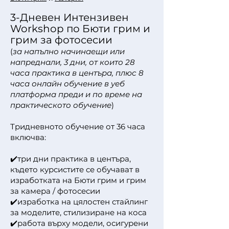
3-Дневен Интензивен
Workshop по Бюти грим и
грим за фотосесии
(
за напълно начинаещи или
напреднали, 3 дни, от които 28
часа практика в центъра, плюс 8
часа онлайн обучение в уеб
платформа преди и по време на
практическото обучение
)
Тридневното обучение от 36 часа
включва:
✔️три
дни практика в центъра,
където курсистите се обучават в
изработката на Бюти грим и грим
за камера / фотосесии
✔️изработка на цялостен стайлинг
за моделите, стилизиране на коса
✔️работа върху модели, осигурени