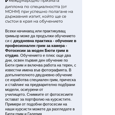
✔️международно призната
диплома по специалността (от
МОНМ) при успешно полагане на
държавния изпит, който ще се
състои в края на обучението
Всеки начинаещ или практикуващ
гримьор може да продължи обучението
си с
двудневна практика - обучение в
професионален грим за камера -
Фотосесии за моден Бюти грим в
студио
. Обучението е плюс още два
дни, освен първия ден обучение по
Бюти грим и включва работа на терен, с
известни имена във фотографията. В
допълнителното двудневно обучение
се изработва специален грим, прическа
и стайлинг на предварително подбрани
модели, осигурени от
училището. Снимките от фотосесиите
остават за портфолио на курсистите.
Примери от подобни фотосесии на
наши курсисти можете да разгледате в
Бюти грим
и
Галерия