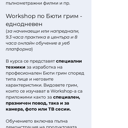
пълнометражни филми и пр.
Workshop по Бюти грим -
еднодневен
(
за начинаещи или напреднали,
9.3 часа практика в центъра и 8
часа онлайн обучение в уеб
платформа
)
В курса се представят
специални
техники
за изработка на
професионален Бюти грим според
типа лице и неговите
характеристики. Видовете грим,
които се изучават в Workshop-a са
приложими както за
специален,
празничен повод, така и за
камера, фото или ТВ сесии.
Обучението включва пълна
демонстрация на продуктовата