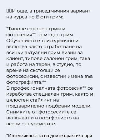
👉🏻И още, в триседмичния вариант
на курса по Бюти грим:
*Типове салонен грим и
фотосесия** за моден грим
Обучението е триседмично и
включва както отработване на
всички актуални грим визии за
клиент, типове салонен грим, така
и работа на терен, в студио, по
време на състоящи се
фотосесисии, с известни имена във
фотографията.**
В професионалната фотосесия** се
изработва специален грим, както и
цялостен стайлинг на
предварително подбрани модели.
Снимките от фотосесиите се
включват и в портфолиото на
всеки от курсистите.
*Интензивността на дните практика при