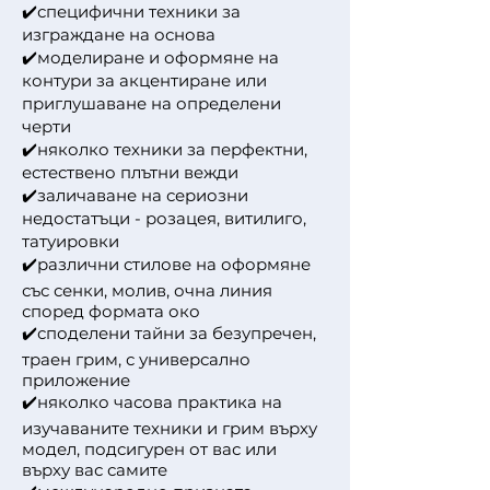
✔️специфични техники за
изграждане на основа
✔️моделиране и оформяне на
контури за акцентиране или
приглушаване на определени
черти
✔️няколко техники за перфектни,
естествено плътни вежди
✔️заличаване на сериозни
недостатъци - розацея, витилиго,
татуировки
✔️различни стилове на оформяне
със сенки, молив, очна линия
според формата око
✔️споделени тайни за безупречен,
траен грим, с универсално
приложение
✔️няколко часова практика на
изучаваните техники и грим върху
модел, подсигурен от вас или
върху вас самите